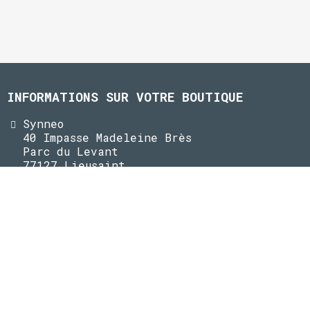
INFORMATIONS SUR VOTRE BOUTIQUE
Synneo
40 Impasse Madeleine Brès
Parc du Levant
77127 Lieusaint
Appelez-nous au :
01 60 62 42 50
E-mail : customercare.manitowoc@synneo.fr
INFORMATIONS
Mentions légales
CGV
CGU